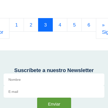
1
2
3
4
5
6
»
or
Si
Suscríbete a nuestro Newsletter
Enviar